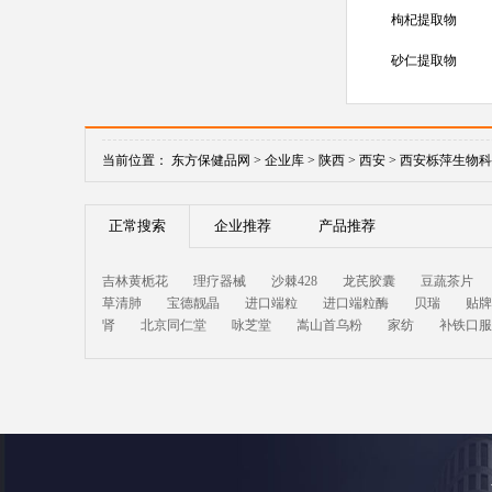
枸杞提取物
砂仁提取物
当前位置：
东方保健品网 >
企业库 >
陕西 >
西安 >
西安栎萍生物科
正常搜索
企业推荐
产品推荐
吉林黄栀花
理疗器械
沙棘428
龙芪胶囊
豆蔬茶片
草清肺
宝德靓晶
进口端粒
进口端粒酶
贝瑞
贴牌
肾
北京同仁堂
咏芝堂
嵩山首乌粉
家纺
补铁口服