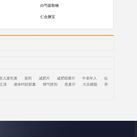
白芍提取物
仁合胰宝
医儿童乳膏
苗药
减肥片
减肥咀嚼片
中老年人
虫
立清
液体钙软胶囊
脚气喷剂
燕麦片
大豆磷脂
养
网