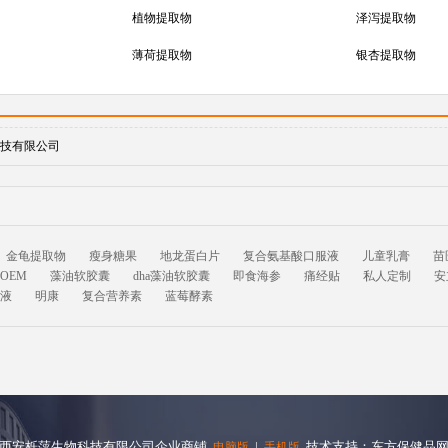
植物提取物
泽泻提取物
薄荷提取物
银杏提取物
技有限公司
金龟提取物
瘦身糖果
地龙蛋白片
复合氨基酸口服液
儿童乳膏
苗
OEM
藻油软胶囊
dha藻油软胶囊
即食海参
痛经贴
私人定制
安
液
明康
复合营养素
蓝莓酵素
西安栎萍生物科技有限公司企业商铺
|
技术支持：东方保健品
电脑版
手机版