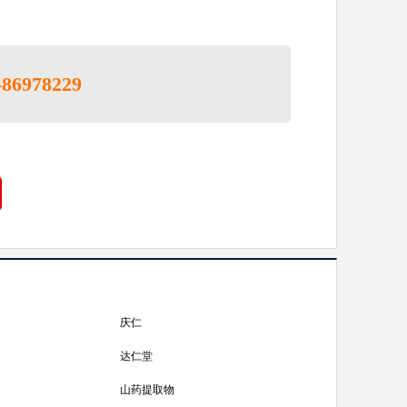
-86978229
庆仁
达仁堂
山药提取物