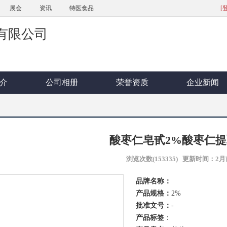
展会
资讯
特医食品
[
有限公司
介
公司相册
荣誉资质
企业新闻
酸枣仁皂甙2%酸枣仁
浏览次数(
153335
) 更新时间：2月
品牌名称：
产品规格：
2%
批准文号：
-
产品标签
：